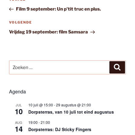
Vorig
navigatie
bericht
Film 9 september: Un p’tit truc en plus.
Volgend
VOLGENDE
bericht
Vrijdag 19 september: film Samsara
Zoeken
Zoeke
naar:
Agenda
10 juli @ 15:00
-
29 augustus @ 21:00
JUL
10
Dorpsterras, van 10 juli tot eind augustus
19:00
-
21:00
AUG
14
Dorpsterras: DJ Sticky Fingers