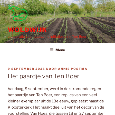
Ga
naar
de
inhoud
WOLDWIJK
coöperatie voor duurzame initiatieven in Ten Boer
Menu
GEPLAATST
9 SEPTEMBER 2025
DOOR
ANNIE POSTMA
OP
Het paardje van Ten Boer
Vandaag, 9 september, werd in de stromende regen
het paardje van Ten Boer, een replica van een veel
kleiner exemplaar uit de 13e eeuw, geplaatst naast de
Kloosterkerk. Het maakt deel uit van het decor van de
voorstelling Van Hoes, die tussen 18 en 27 september