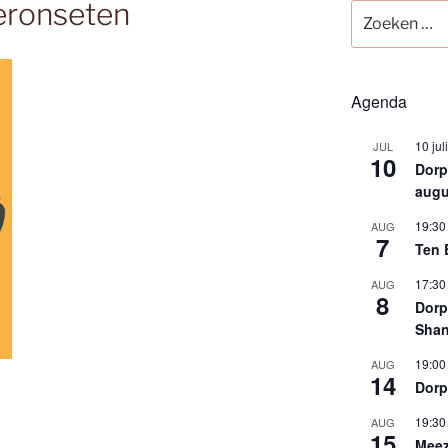
eronseten
Zoeken
naar:
Agenda
10 jul
JUL
10
Dorps
augu
19:30
AUG
7
Ten 
17:30
AUG
8
Dorp
Shan
19:00
AUG
14
Dorp
19:30
AUG
15
Meez