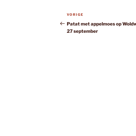
Bericht
Vorig
VORIGE
navigatie
bericht
Patat met appelmoes op Woldw
27 september