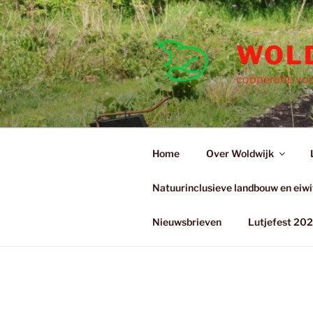
Ga
naar
de
WOL
inhoud
coöperatie voo
Home
Over Woldwijk
Natuurinclusieve landbouw en eiwit
Nieuwsbrieven
Lutjefest 20