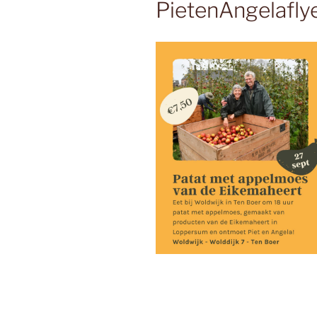
PietenAngelafly