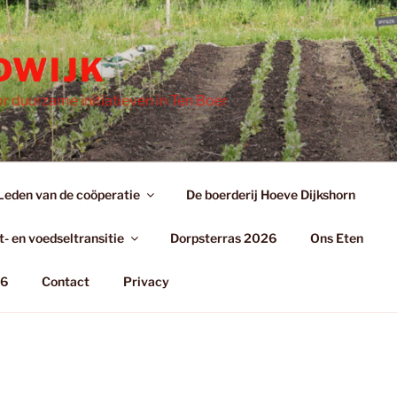
DWIJK
r duurzame initiatieven in Ten Boer
Leden van de coöperatie
De boerderij Hoeve Dijkshorn
- en voedseltransitie
Dorpsterras 2026
Ons Eten
26
Contact
Privacy