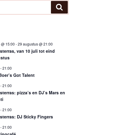
Zoeken
i @ 15:00
-
29 augustus @ 21:00
terras, van 10 juli tot eind
stus
-
21:00
Boer’s Got Talent
-
21:00
sterras: pizza’s en DJ’s Mars en
ti
-
21:00
sterras: DJ Sticky Fingers
-
21:00
ingcafé