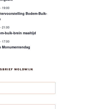
-
19:00
tervoorstelling Bodem-Buik-
n
-
21:00
m-buik-brein maaltijd
-
17:00
n Monumentendag
SBRIEF WOLDWIJK