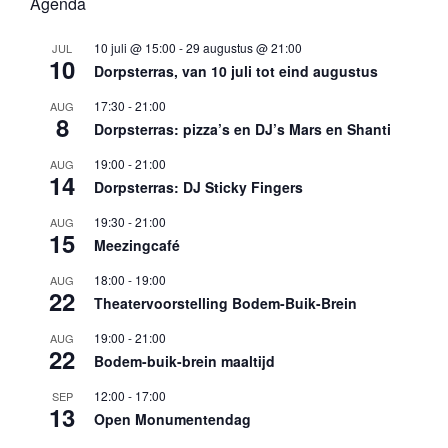
Agenda
10 juli @ 15:00
-
29 augustus @ 21:00
JUL
10
Dorpsterras, van 10 juli tot eind augustus
17:30
-
21:00
AUG
8
Dorpsterras: pizza’s en DJ’s Mars en Shanti
19:00
-
21:00
AUG
14
Dorpsterras: DJ Sticky Fingers
19:30
-
21:00
AUG
15
Meezingcafé
18:00
-
19:00
AUG
22
Theatervoorstelling Bodem-Buik-Brein
19:00
-
21:00
AUG
22
Bodem-buik-brein maaltijd
12:00
-
17:00
SEP
13
Open Monumentendag