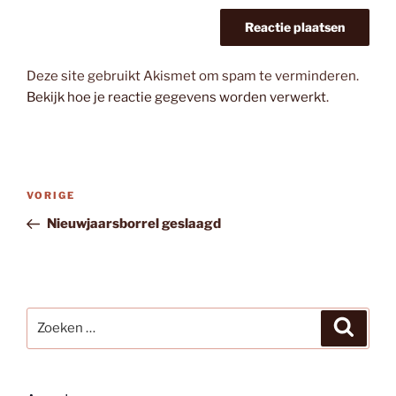
Deze site gebruikt Akismet om spam te verminderen.
Bekijk hoe je reactie gegevens worden verwerkt
.
Bericht
Vorig
VORIGE
navigatie
bericht
Nieuwjaarsborrel geslaagd
Zoeken
Zoeke
naar: