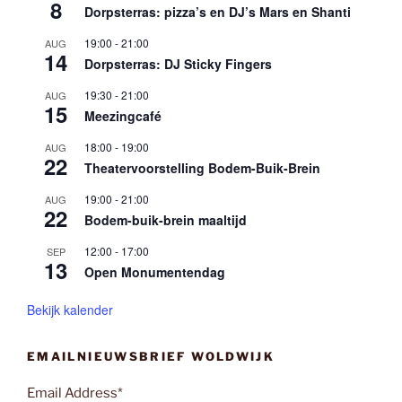
8
Dorpsterras: pizza’s en DJ’s Mars en Shanti
19:00
-
21:00
AUG
14
Dorpsterras: DJ Sticky Fingers
19:30
-
21:00
AUG
15
Meezingcafé
18:00
-
19:00
AUG
22
Theatervoorstelling Bodem-Buik-Brein
19:00
-
21:00
AUG
22
Bodem-buik-brein maaltijd
12:00
-
17:00
SEP
13
Open Monumentendag
Bekijk kalender
EMAILNIEUWSBRIEF WOLDWIJK
Email Address*