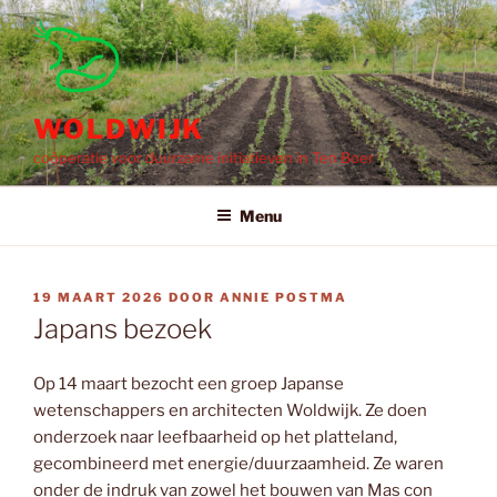
Ga
naar
de
inhoud
WOLDWIJK
coöperatie voor duurzame initiatieven in Ten Boer
Menu
GEPLAATST
19 MAART 2026
DOOR
ANNIE POSTMA
OP
Japans bezoek
Op 14 maart bezocht een groep Japanse
wetenschappers en architecten Woldwijk. Ze doen
onderzoek naar leefbaarheid op het platteland,
gecombineerd met energie/duurzaamheid. Ze waren
onder de indruk van zowel het bouwen van Mas con