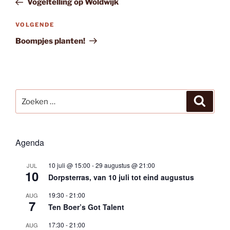
Vogeltelling op Woldwijk
Volgend
VOLGENDE
bericht
Boompjes planten!
Zoeken
Zoeke
naar:
Agenda
10 juli @ 15:00
-
29 augustus @ 21:00
JUL
10
Dorpsterras, van 10 juli tot eind augustus
19:30
-
21:00
AUG
7
Ten Boer’s Got Talent
17:30
-
21:00
AUG