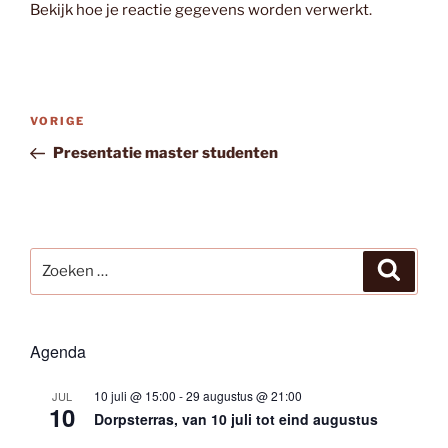
Bekijk hoe je reactie gegevens worden verwerkt
.
Bericht
Vorig
VORIGE
navigatie
bericht
Presentatie master studenten
Zoeken
Zoeke
naar:
Agenda
10 juli @ 15:00
-
29 augustus @ 21:00
JUL
10
Dorpsterras, van 10 juli tot eind augustus