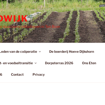
DWIJK
r duurzame initiatieven in Ten Boer
Leden van de coöperatie
De boerderij Hoeve Dijkshorn
- en voedseltransitie
Dorpsterras 2026
Ons Eten
26
Contact
Privacy