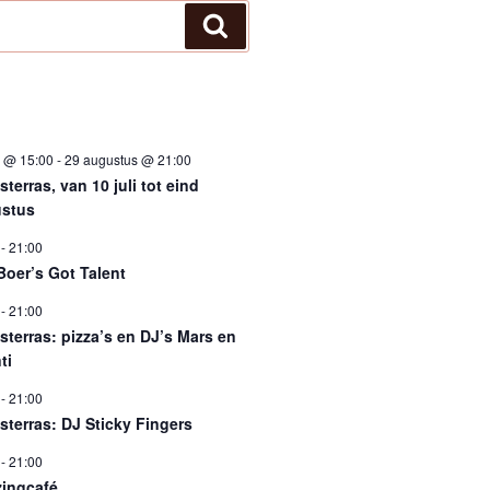
Zoeken
i @ 15:00
-
29 augustus @ 21:00
terras, van 10 juli tot eind
stus
-
21:00
Boer’s Got Talent
-
21:00
sterras: pizza’s en DJ’s Mars en
ti
-
21:00
sterras: DJ Sticky Fingers
-
21:00
ingcafé