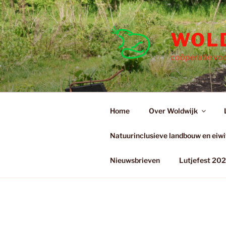
Ga
naar
de
WOL
inhoud
coöperatie voo
Home
Over Woldwijk
Natuurinclusieve landbouw en eiwit
Nieuwsbrieven
Lutjefest 20