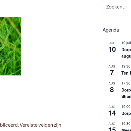
Zoeken
naar:
Agenda
10 jul
JUL
10
Dorps
augu
19:30
AUG
7
Ten 
17:30
AUG
8
Dorp
Shan
19:00
AUG
14
Dorp
19:30
AUG
bliceerd.
Vereiste velden zijn
15
Meez