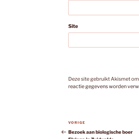
Site
Deze site gebruikt Akismet o
reactie gegevens worden verw
Bericht
Vorig
VORIGE
navigatie
bericht
Bezoek aan biologische boer