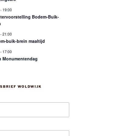
-
19:00
tervoorstelling Bodem-Buik-
n
-
21:00
m-buik-brein maaltijd
-
17:00
n Monumentendag
SBRIEF WOLDWIJK