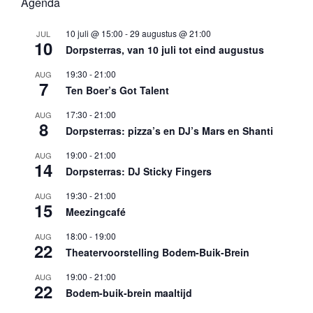
Agenda
10 juli @ 15:00
-
29 augustus @ 21:00
JUL
10
Dorpsterras, van 10 juli tot eind augustus
19:30
-
21:00
AUG
7
Ten Boer’s Got Talent
17:30
-
21:00
AUG
8
Dorpsterras: pizza’s en DJ’s Mars en Shanti
19:00
-
21:00
AUG
14
Dorpsterras: DJ Sticky Fingers
19:30
-
21:00
AUG
15
Meezingcafé
18:00
-
19:00
AUG
22
Theatervoorstelling Bodem-Buik-Brein
19:00
-
21:00
AUG
22
Bodem-buik-brein maaltijd