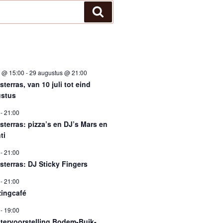
Zoeken
i @ 15:00
-
29 augustus @ 21:00
terras, van 10 juli tot eind
stus
-
21:00
sterras: pizza’s en DJ’s Mars en
ti
-
21:00
sterras: DJ Sticky Fingers
-
21:00
ingcafé
-
19:00
tervoorstelling Bodem-Buik-