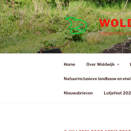
Ga
naar
de
WOL
inhoud
coöperatie voo
Home
Over Woldwijk
Natuurinclusieve landbouw en eiwit
Nieuwsbrieven
Lutjefest 20