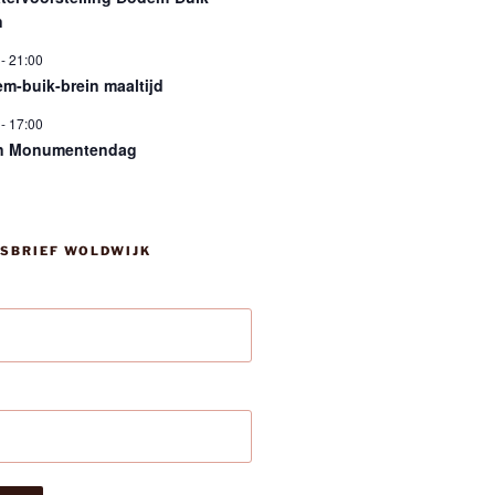
n
-
21:00
m-buik-brein maaltijd
-
17:00
n Monumentendag
SBRIEF WOLDWIJK