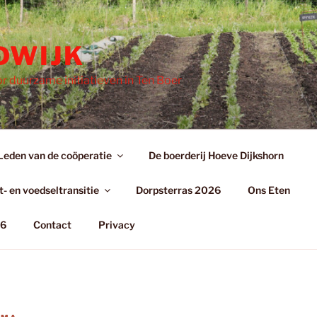
DWIJK
r duurzame initiatieven in Ten Boer
Leden van de coöperatie
De boerderij Hoeve Dijkshorn
- en voedseltransitie
Dorpsterras 2026
Ons Eten
26
Contact
Privacy