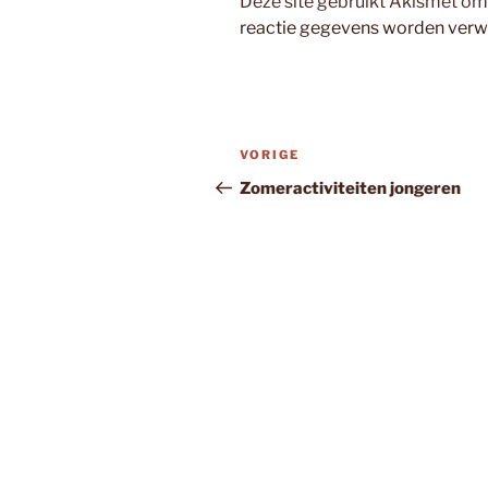
Deze site gebruikt Akismet o
reactie gegevens worden verw
Bericht
Vorig
VORIGE
navigatie
bericht
Zomeractiviteiten jongeren