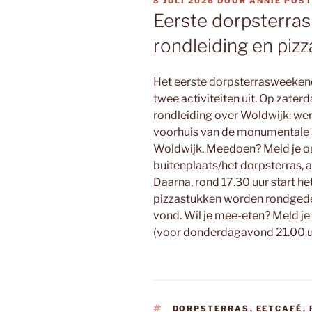
GEPLAATST
8 JULI 2026
DOOR
ANNIE POS
OP
Eerste dorpsterra
rondleiding en pizz
Het eerste dorpsterrasweekend 
twee activiteiten uit. Op zate
rondleiding over Woldwijk: werp
voorhuis van de monumentale b
Woldwijk. Meedoen? Meld je om
buitenplaats/het dorpsterras, a
Daarna, rond 17.30 uur start he
pizzastukken worden rondgedeel
vond. Wil je mee-eten? Meld j
(voor donderdagavond 21.00 u
TAGS
DORPSTERRAS
,
EETCAFÉ
,