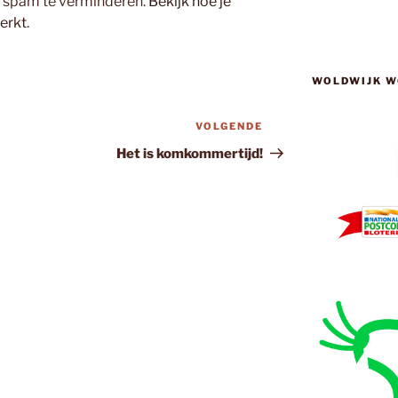
m spam te verminderen.
Bekijk hoe je
erkt
.
WOLDWIJK W
VOLGENDE
Volgend
bericht
Het is komkommertijd!