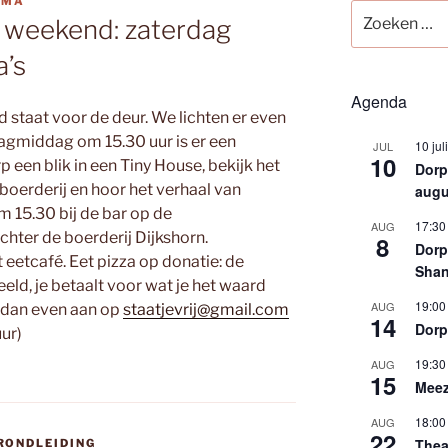
TMA
Zoeken
s weekend: zaterdag
naar:
a’s
Agenda
staat voor de deur. We lichten er even
rdagmiddag om 15.30 uur is er een
10 jul
JUL
10
 een blik in een Tiny House, bekijk het
Dorps
oerderij en hoor het verhaal van
augu
 15.30 bij de bar op de
17:30
AUG
chter de boerderij Dijkshorn.
8
Dorp
t eetcafé. Eet pizza op donatie: de
Shan
d, je betaalt voor wat je het waard
19:00
AUG
e dan even aan op
staatjevrij@gmail.com
14
Dorp
ur)
19:30
AUG
15
Meez
18:00
AUG
22
Thea
RONDLEIDING