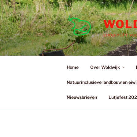
Ga
naar
de
WOL
inhoud
coöperatie voo
Home
Over Woldwijk
Natuurinclusieve landbouw en eiwit
Nieuwsbrieven
Lutjefest 20