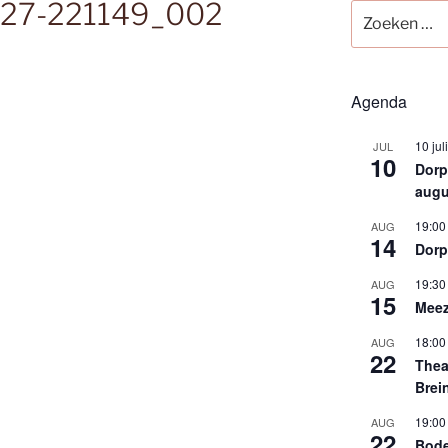
-27-221149_002
Zoeken
naar:
Agenda
10 jul
JUL
10
Dorps
augu
19:00
AUG
14
Dorp
19:30
AUG
15
Meez
18:00
AUG
22
Thea
Brei
19:00
AUG
22
Bode