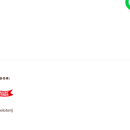
OOR:
loterij