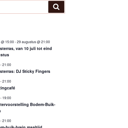
Zoeken
i @ 15:00
-
29 augustus @ 21:00
terras, van 10 juli tot eind
stus
-
21:00
sterras: DJ Sticky Fingers
-
21:00
ingcafé
-
19:00
tervoorstelling Bodem-Buik-
n
-
21:00
m-buik-brein maaltijd