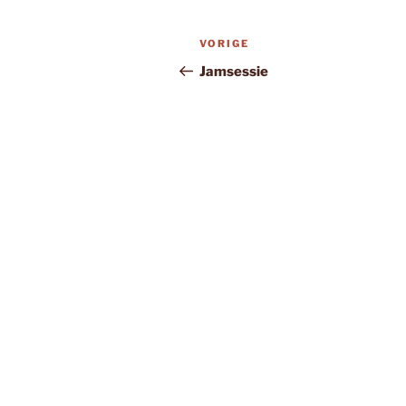
Bericht
Vorig
VORIGE
navigatie
bericht
Jamsessie