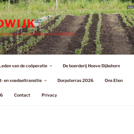
DWIJK
r duurzame initiatieven in Ten Boer
Leden van de coöperatie
De boerderij Hoeve Dijkshorn
- en voedseltransitie
Dorpsterras 2026
Ons Eten
26
Contact
Privacy