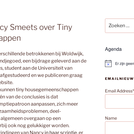
Zoeken
cy Smeets over Tiny
naar:
appen
Agenda
erschillende betrokkenen bij Woldwijk,
djegoed, een bijdrage geleverd aan de
Er zijn ge
B
 student aan de Universiteit van
e
r
s afgestudeerd en we publiceren graag
EMAILNIEUW
i
bsite.
c
h
 kunnen tiny housegemeenschappen
Email Address*
t
n van de conclusies is dat
mptiepatroon aanpassen, zich meer
urzaamheidsproblemen, deel-
t algemeen overgaan op een
Name
arbij ook nog gelukkiger worden.
vindingen van Nancy
in haar scriptie
, er