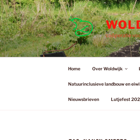
Ga
naar
de
WOL
inhoud
coöperatie voo
Home
Over Woldwijk
Natuurinclusieve landbouw en eiwit
Nieuwsbrieven
Lutjefest 20