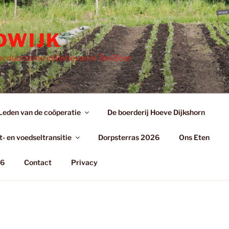
DWIJK
r duurzame initiatieven in Ten Boer
Leden van de coöperatie
De boerderij Hoeve Dijkshorn
- en voedseltransitie
Dorpsterras 2026
Ons Eten
26
Contact
Privacy