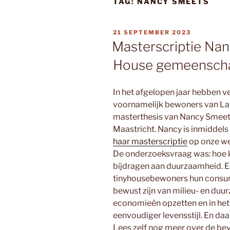
TAG:
NANCY SMEETS
GEPLAATST
21 SEPTEMBER 2023
OP
Masterscriptie Nan
House gemeensch
In het afgelopen jaar hebben v
voornamelijk bewoners van Lan
masterthesis van Nancy Smeets,
Maastricht. Nancy is inmiddel
haar masterscriptie
op onze we
De onderzoeksvraag was: hoe
bijdragen aan duurzaamheid. Eé
tinyhousebewoners hun consu
bewust zijn van milieu- en du
economieën opzetten en in he
eenvoudiger levensstijl. En da
Lees zelf nog meer over de be