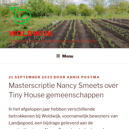
Ga
naar
de
inhoud
WOLDWIJK
coöperatie voor duurzame initiatieven in Ten Boer
Menu
GEPLAATST
21 SEPTEMBER 2023
DOOR
ANNIE POSTMA
OP
Masterscriptie Nancy Smeets over
Tiny House gemeenschappen
In het afgelopen jaar hebben verschillende
betrokkenen bij Woldwijk, voornamelijk bewoners van
Landjegoed, een bijdrage geleverd aan de