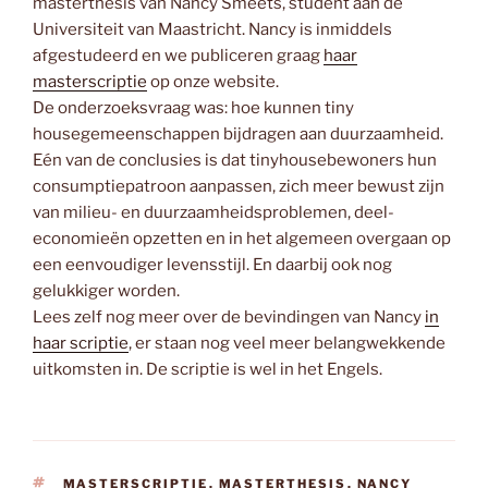
masterthesis van Nancy Smeets, student aan de
Universiteit van Maastricht. Nancy is inmiddels
afgestudeerd en we publiceren graag
haar
masterscriptie
op onze website.
De onderzoeksvraag was: hoe kunnen tiny
housegemeenschappen bijdragen aan duurzaamheid.
Eén van de conclusies is dat tinyhousebewoners hun
consumptiepatroon aanpassen, zich meer bewust zijn
van milieu- en duurzaamheidsproblemen, deel-
economieën opzetten en in het algemeen overgaan op
een eenvoudiger levensstijl. En daarbij ook nog
gelukkiger worden.
Lees zelf nog meer over de bevindingen van Nancy
in
haar scriptie
, er staan nog veel meer belangwekkende
uitkomsten in. De scriptie is wel in het Engels.
TAGS
MASTERSCRIPTIE
,
MASTERTHESIS
,
NANCY