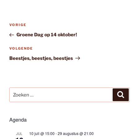
Bericht
Vorig
VORIGE
navigatie
bericht
Groene Dag op 14 oktober!
Volgend
VOLGENDE
bericht
Beestjes, beestjes, beestjes
Zoeken
Zoeke
naar:
Agenda
10 juli @ 15:00
-
29 augustus @ 21:00
JUL