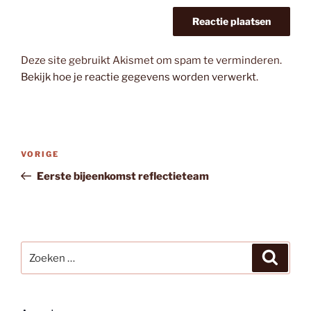
Deze site gebruikt Akismet om spam te verminderen.
Bekijk hoe je reactie gegevens worden verwerkt
.
Bericht
Vorig
VORIGE
navigatie
bericht
Eerste bijeenkomst reflectieteam
Zoeken
Zoeke
naar: