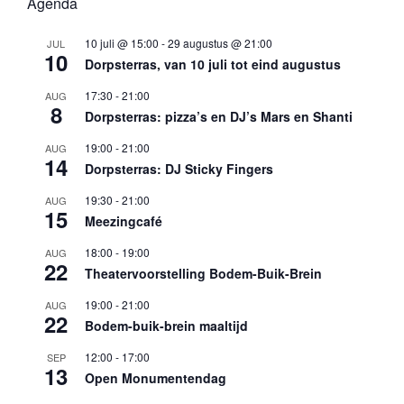
Agenda
10 juli @ 15:00
-
29 augustus @ 21:00
JUL
10
Dorpsterras, van 10 juli tot eind augustus
17:30
-
21:00
AUG
8
Dorpsterras: pizza’s en DJ’s Mars en Shanti
19:00
-
21:00
AUG
14
Dorpsterras: DJ Sticky Fingers
19:30
-
21:00
AUG
15
Meezingcafé
18:00
-
19:00
AUG
22
Theatervoorstelling Bodem-Buik-Brein
19:00
-
21:00
AUG
22
Bodem-buik-brein maaltijd
12:00
-
17:00
SEP
13
Open Monumentendag