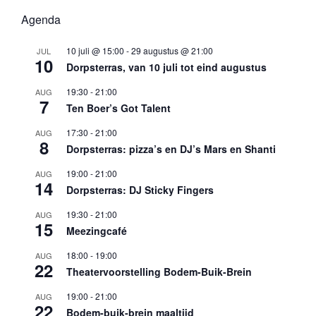
Agenda
10 juli @ 15:00
-
29 augustus @ 21:00
JUL
10
Dorpsterras, van 10 juli tot eind augustus
19:30
-
21:00
AUG
7
Ten Boer’s Got Talent
17:30
-
21:00
AUG
8
Dorpsterras: pizza’s en DJ’s Mars en Shanti
19:00
-
21:00
AUG
14
Dorpsterras: DJ Sticky Fingers
19:30
-
21:00
AUG
15
Meezingcafé
18:00
-
19:00
AUG
22
Theatervoorstelling Bodem-Buik-Brein
19:00
-
21:00
AUG
22
Bodem-buik-brein maaltijd