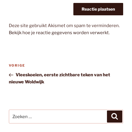
Deze site gebruikt Akismet om spam te verminderen.
Bekijk hoe je reactie gegevens worden verwerkt
.
Bericht
Vorig
VORIGE
navigatie
bericht
Vleeskoeien, eerste zichtbare teken van het
nieuwe Woldwijk
Zoeken
Zoeke
naar: