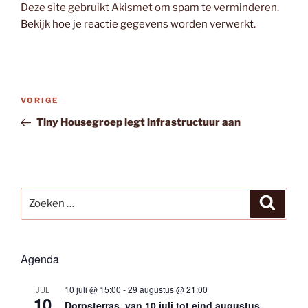
Deze site gebruikt Akismet om spam te verminderen.
Bekijk hoe je reactie gegevens worden verwerkt
.
Bericht
Vorig
VORIGE
navigatie
bericht
Tiny Housegroep legt infrastructuur aan
Zoeken
Zoeke
naar:
Agenda
10 juli @ 15:00
-
29 augustus @ 21:00
JUL
10
Dorpsterras, van 10 juli tot eind augustus