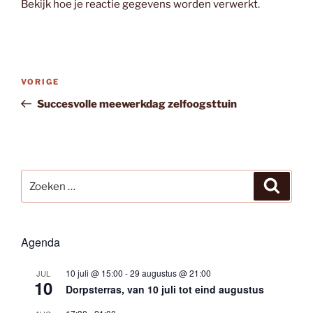
Bekijk hoe je reactie gegevens worden verwerkt
.
Bericht
Vorig
VORIGE
navigatie
bericht
Succesvolle meewerkdag zelfoogsttuin
Zoeken
Zoeke
naar:
Agenda
10 juli @ 15:00
-
29 augustus @ 21:00
JUL
10
Dorpsterras, van 10 juli tot eind augustus