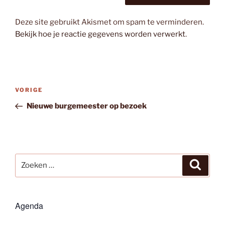
Deze site gebruikt Akismet om spam te verminderen.
Bekijk hoe je reactie gegevens worden verwerkt
.
Bericht
Vorig
VORIGE
navigatie
bericht
Nieuwe burgemeester op bezoek
Zoeken
Zoeke
naar:
Agenda