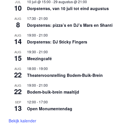
10 juli @ 15:00
-
29 augustus @ 21:00
JUL
10
Dorpsterras, van 10 juli tot eind augustus
17:30
-
21:00
AUG
8
Dorpsterras: pizza’s en DJ’s Mars en Shanti
19:00
-
21:00
AUG
14
Dorpsterras: DJ Sticky Fingers
19:30
-
21:00
AUG
15
Meezingcafé
18:00
-
19:00
AUG
22
Theatervoorstelling Bodem-Buik-Brein
19:00
-
21:00
AUG
22
Bodem-buik-brein maaltijd
12:00
-
17:00
SEP
13
Open Monumentendag
Bekijk kalender