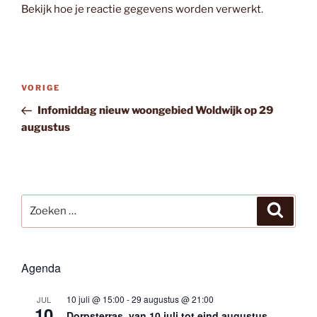
Bekijk hoe je reactie gegevens worden verwerkt
.
Bericht
Vorig
VORIGE
navigatie
bericht
Infomiddag nieuw woongebied Woldwijk op 29
augustus
Zoeken
Zoeke
naar:
Agenda
10 juli @ 15:00
-
29 augustus @ 21:00
JUL
10
Dorpsterras, van 10 juli tot eind augustus