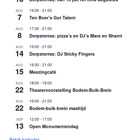
19:30
-
21:00
AUG
7
Ten Boer’s Got Talent
17:30
-
21:00
AUG
8
Dorpsterras: pizza’s en DJ’s Mars en Shanti
19:00
-
21:00
AUG
14
Dorpsterras: DJ Sticky Fingers
19:30
-
21:00
AUG
15
Meezingcafé
18:00
-
19:00
AUG
22
Theatervoorstelling Bodem-Buik-Brein
19:00
-
21:00
AUG
22
Bodem-buik-brein maaltijd
12:00
-
17:00
SEP
13
Open Monumentendag
Bekijk kalender