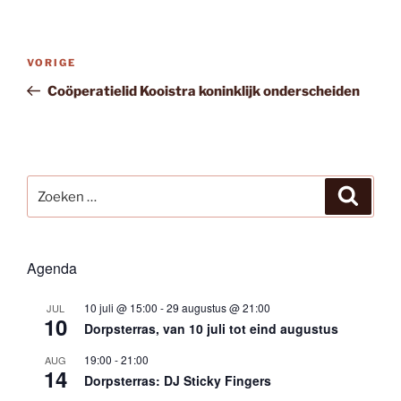
Bericht
Vorig
VORIGE
navigatie
bericht
Coöperatielid Kooistra koninklijk onderscheiden
Zoeken
Zoeke
naar:
Agenda
10 juli @ 15:00
-
29 augustus @ 21:00
JUL
10
Dorpsterras, van 10 juli tot eind augustus
19:00
-
21:00
AUG
14
Dorpsterras: DJ Sticky Fingers