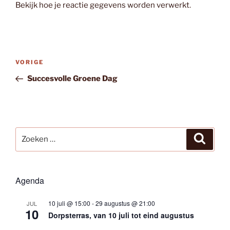
Bekijk hoe je reactie gegevens worden verwerkt
.
Bericht
Vorig
VORIGE
navigatie
bericht
Succesvolle Groene Dag
Zoeken
Zoeke
naar:
Agenda
10 juli @ 15:00
-
29 augustus @ 21:00
JUL
10
Dorpsterras, van 10 juli tot eind augustus