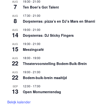
19:30
-
21:00
AUG
7
Ten Boer’s Got Talent
17:30
-
21:00
AUG
8
Dorpsterras: pizza’s en DJ’s Mars en Shanti
19:00
-
21:00
AUG
14
Dorpsterras: DJ Sticky Fingers
19:30
-
21:00
AUG
15
Meezingcafé
18:00
-
19:00
AUG
22
Theatervoorstelling Bodem-Buik-Brein
19:00
-
21:00
AUG
22
Bodem-buik-brein maaltijd
12:00
-
17:00
SEP
13
Open Monumentendag
Bekijk kalender