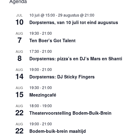
Agenda
10 juli @ 15:00
-
29 augustus @ 21:00
JUL
10
Dorpsterras, van 10 juli tot eind augustus
19:30
-
21:00
AUG
7
Ten Boer’s Got Talent
17:30
-
21:00
AUG
8
Dorpsterras: pizza’s en DJ’s Mars en Shanti
19:00
-
21:00
AUG
14
Dorpsterras: DJ Sticky Fingers
19:30
-
21:00
AUG
15
Meezingcafé
18:00
-
19:00
AUG
22
Theatervoorstelling Bodem-Buik-Brein
19:00
-
21:00
AUG
22
Bodem-buik-brein maaltijd