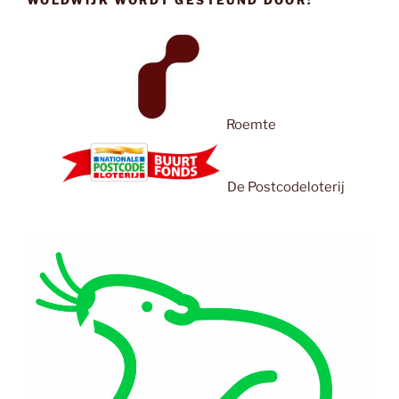
WOLDWIJK WORDT GESTEUND DOOR:
Roemte
De Postcodeloterij