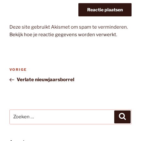
Deze site gebruikt Akismet om spam te verminderen.
Bekijk hoe je reactie gegevens worden verwerkt
.
Bericht
Vorig
VORIGE
navigatie
bericht
Verlate nieuwjaarsborrel
Zoeken
Zoeke
naar: