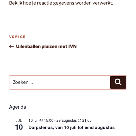
Bekijk hoe je reactie gegevens worden verwerkt
.
Bericht
Vorig
VORIGE
navigatie
bericht
Uilenballen pluizen met IVN
Zoeken
Zoeke
naar:
Agenda
10 juli @ 15:00
-
29 augustus @ 21:00
JUL
10
Dorpsterras, van 10 juli tot eind augustus