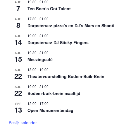
19:30
-
21:00
AUG
7
Ten Boer’s Got Talent
17:30
-
21:00
AUG
8
Dorpsterras: pizza’s en DJ’s Mars en Shanti
19:00
-
21:00
AUG
14
Dorpsterras: DJ Sticky Fingers
19:30
-
21:00
AUG
15
Meezingcafé
18:00
-
19:00
AUG
22
Theatervoorstelling Bodem-Buik-Brein
19:00
-
21:00
AUG
22
Bodem-buik-brein maaltijd
12:00
-
17:00
SEP
13
Open Monumentendag
Bekijk kalender