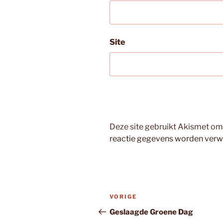
Site
Deze site gebruikt Akismet o
reactie gegevens worden verw
Bericht
Vorig
VORIGE
navigatie
bericht
Geslaagde Groene Dag