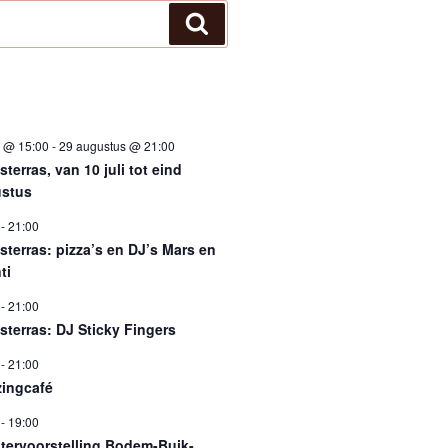
Zoeken
i @ 15:00
-
29 augustus @ 21:00
terras, van 10 juli tot eind
stus
-
21:00
sterras: pizza’s en DJ’s Mars en
ti
-
21:00
sterras: DJ Sticky Fingers
-
21:00
ingcafé
-
19:00
tervoorstelling Bodem-Buik-