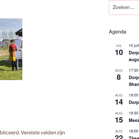
Zoeken
naar:
Agenda
10 jul
JUL
10
Dorps
augu
17:30
AUG
8
Dorp
Shan
19:00
AUG
14
Dorp
19:30
AUG
15
Meez
18:00
AUG
bliceerd.
Vereiste velden zijn
22
Thea