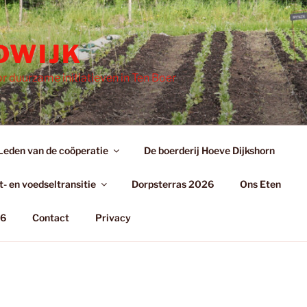
DWIJK
r duurzame initiatieven in Ten Boer
Leden van de coöperatie
De boerderij Hoeve Dijkshorn
- en voedseltransitie
Dorpsterras 2026
Ons Eten
26
Contact
Privacy