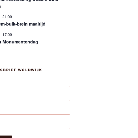
n
-
21:00
m-buik-brein maaltijd
-
17:00
n Monumentendag
SBRIEF WOLDWIJK