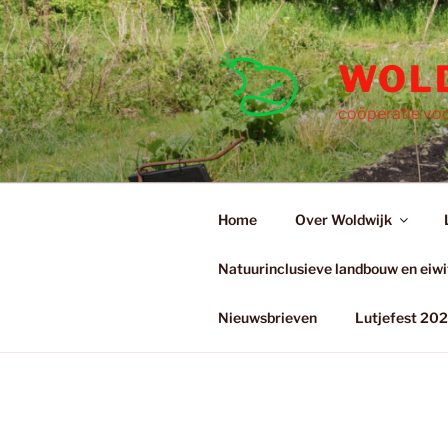
Ga
naar
de
WOL
inhoud
coöperatie voo
Home
Over Woldwijk
Natuurinclusieve landbouw en eiwit
Nieuwsbrieven
Lutjefest 20