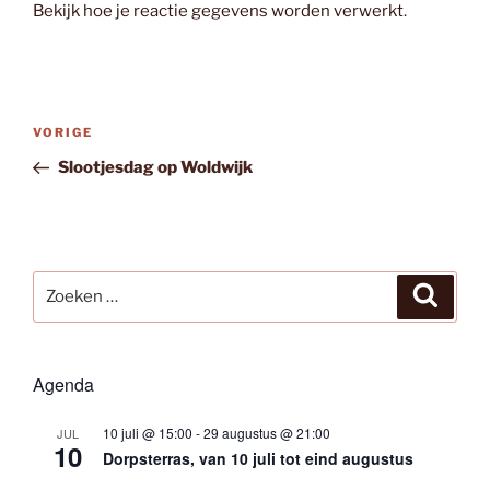
Bekijk hoe je reactie gegevens worden verwerkt
.
Bericht
Vorig
VORIGE
navigatie
bericht
Slootjesdag op Woldwijk
Zoeken
Zoeke
naar:
Agenda
10 juli @ 15:00
-
29 augustus @ 21:00
JUL
10
Dorpsterras, van 10 juli tot eind augustus