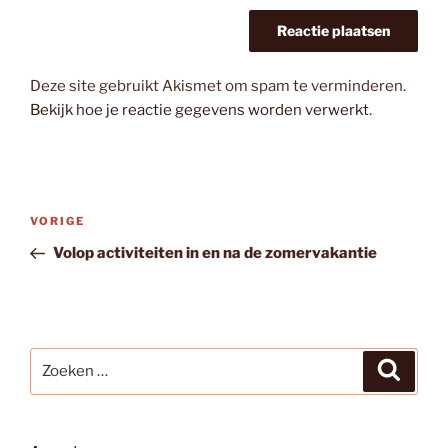
Deze site gebruikt Akismet om spam te verminderen.
Bekijk hoe je reactie gegevens worden verwerkt
.
Bericht
Vorig
VORIGE
navigatie
bericht
Volop activiteiten in en na de zomervakantie
Zoeken
Zoeke
naar: