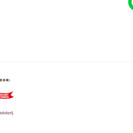
OOR:
loterij