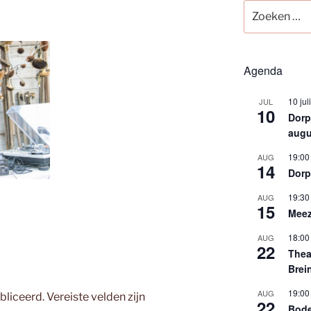
Zoeken
naar:
Agenda
10 jul
JUL
10
Dorps
augu
19:00
AUG
14
Dorp
19:30
AUG
15
Meez
18:00
AUG
22
Thea
Brei
19:00
AUG
bliceerd.
Vereiste velden zijn
22
Bode