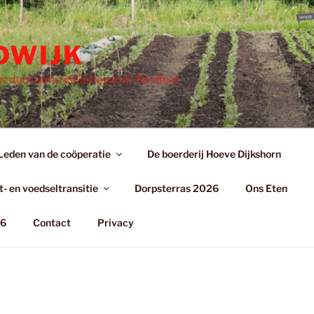
DWIJK
r duurzame initiatieven in Ten Boer
Leden van de coöperatie
De boerderij Hoeve Dijkshorn
- en voedseltransitie
Dorpsterras 2026
Ons Eten
26
Contact
Privacy