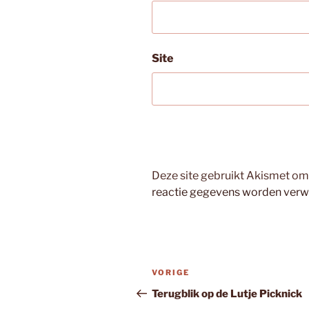
Site
Deze site gebruikt Akismet o
reactie gegevens worden verw
Bericht
Vorig
VORIGE
navigatie
bericht
Terugblik op de Lutje Picknick