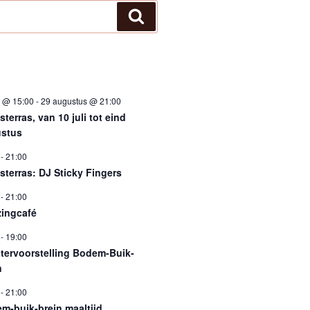
Zoeken
i @ 15:00
-
29 augustus @ 21:00
terras, van 10 juli tot eind
stus
-
21:00
sterras: DJ Sticky Fingers
-
21:00
ingcafé
-
19:00
tervoorstelling Bodem-Buik-
n
-
21:00
m-buik-brein maaltijd