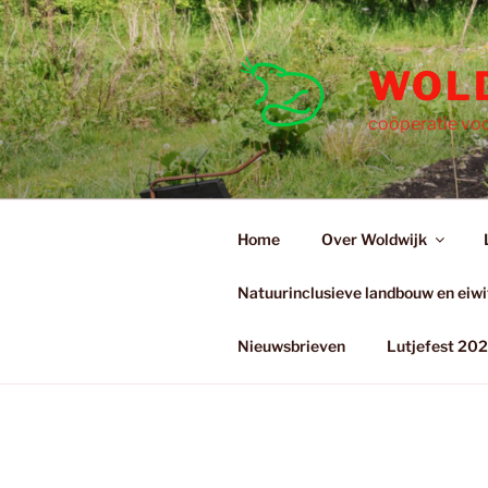
Ga
naar
de
WOL
inhoud
coöperatie voo
Home
Over Woldwijk
Natuurinclusieve landbouw en eiwit
Nieuwsbrieven
Lutjefest 20