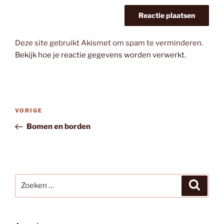
Deze site gebruikt Akismet om spam te verminderen.
Bekijk hoe je reactie gegevens worden verwerkt
.
Bericht
Vorig
VORIGE
navigatie
bericht
Bomen en borden
Zoeken
Zoeke
naar: