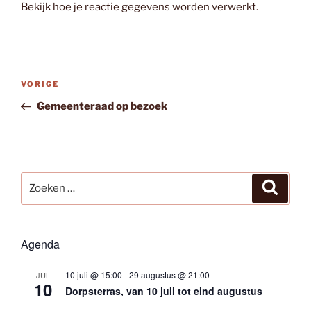
Bekijk hoe je reactie gegevens worden verwerkt
.
Bericht
Vorig
VORIGE
navigatie
bericht
Gemeenteraad op bezoek
Zoeken
Zoeke
naar:
Agenda
10 juli @ 15:00
-
29 augustus @ 21:00
JUL
10
Dorpsterras, van 10 juli tot eind augustus