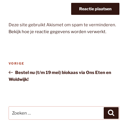
Deze site gebruikt Akismet om spam te verminderen.
Bekijk hoe je reactie gegevens worden verwerkt
.
Bericht
Vorig
VORIGE
navigatie
bericht
Bestel nu (t/m 19 mei) biokaas via Ons Eten en
Woldwijk!
Zoeken
Zoeke
naar: