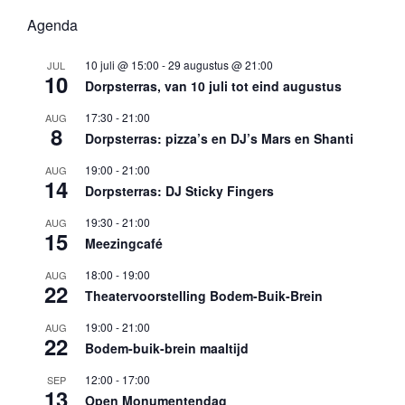
Agenda
10 juli @ 15:00
-
29 augustus @ 21:00
JUL
10
Dorpsterras, van 10 juli tot eind augustus
17:30
-
21:00
AUG
8
Dorpsterras: pizza’s en DJ’s Mars en Shanti
19:00
-
21:00
AUG
14
Dorpsterras: DJ Sticky Fingers
19:30
-
21:00
AUG
15
Meezingcafé
18:00
-
19:00
AUG
22
Theatervoorstelling Bodem-Buik-Brein
19:00
-
21:00
AUG
22
Bodem-buik-brein maaltijd
12:00
-
17:00
SEP
13
Open Monumentendag