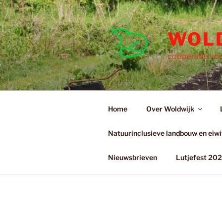
Ga
naar
de
WOL
inhoud
coöperatie voo
Home
Over Woldwijk
Natuurinclusieve landbouw en eiwit
Nieuwsbrieven
Lutjefest 20