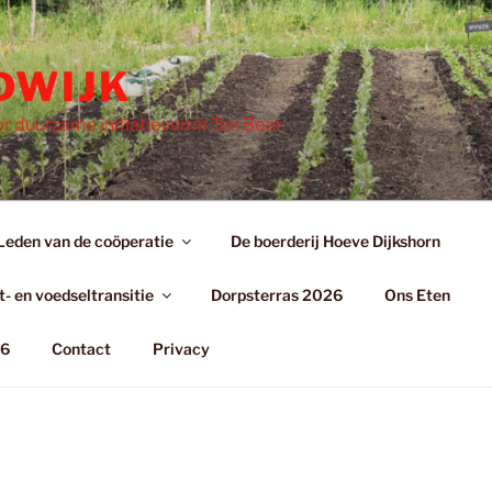
DWIJK
r duurzame initiatieven in Ten Boer
Leden van de coöperatie
De boerderij Hoeve Dijkshorn
- en voedseltransitie
Dorpsterras 2026
Ons Eten
26
Contact
Privacy