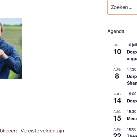
Zoeken
naar:
Agenda
10 jul
JUL
10
Dorps
augu
17:30
AUG
8
Dorp
Shan
19:00
AUG
14
Dorp
19:30
AUG
15
Meez
18:00
AUG
bliceerd.
Vereiste velden zijn
22
Thea