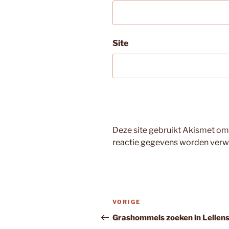
Site
Deze site gebruikt Akismet o
reactie gegevens worden verw
Bericht
Vorig
VORIGE
navigatie
bericht
Grashommels zoeken in Lellen