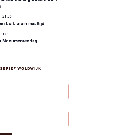
n
-
21:00
m-buik-brein maaltijd
-
17:00
n Monumentendag
SBRIEF WOLDWIJK