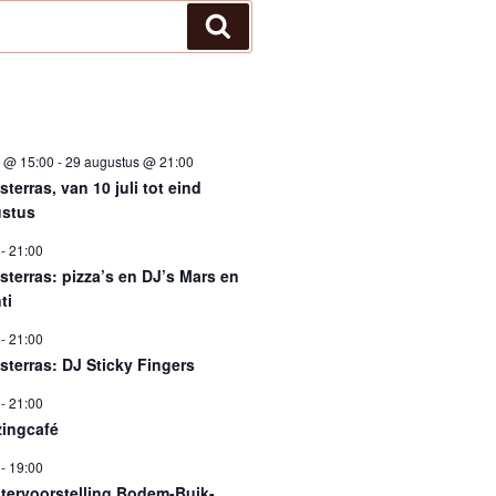
Zoeken
i @ 15:00
-
29 augustus @ 21:00
terras, van 10 juli tot eind
stus
-
21:00
sterras: pizza’s en DJ’s Mars en
ti
-
21:00
sterras: DJ Sticky Fingers
-
21:00
ingcafé
-
19:00
tervoorstelling Bodem-Buik-