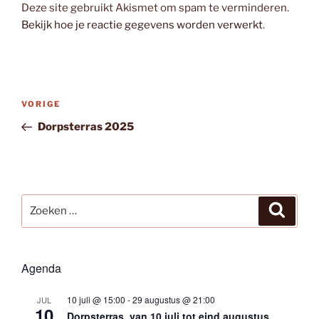
Deze site gebruikt Akismet om spam te verminderen.
Bekijk hoe je reactie gegevens worden verwerkt
.
Bericht
Vorig
VORIGE
navigatie
bericht
Dorpsterras 2025
Zoeken
Zoeke
naar:
Agenda
10 juli @ 15:00
-
29 augustus @ 21:00
JUL
10
Dorpsterras, van 10 juli tot eind augustus