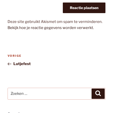
Deze site gebruikt Akismet om spam te verminderen.
Bekijk hoe je reactie gegevens worden verwerkt
.
Bericht
Vorig
VORIGE
navigatie
bericht
Lutjefest
Zoeken
Zoeke
naar: