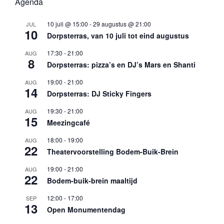
Agenda
10 juli @ 15:00
-
29 augustus @ 21:00
JUL
10
Dorpsterras, van 10 juli tot eind augustus
17:30
-
21:00
AUG
8
Dorpsterras: pizza’s en DJ’s Mars en Shanti
19:00
-
21:00
AUG
14
Dorpsterras: DJ Sticky Fingers
19:30
-
21:00
AUG
15
Meezingcafé
18:00
-
19:00
AUG
22
Theatervoorstelling Bodem-Buik-Brein
19:00
-
21:00
AUG
22
Bodem-buik-brein maaltijd
12:00
-
17:00
SEP
13
Open Monumentendag